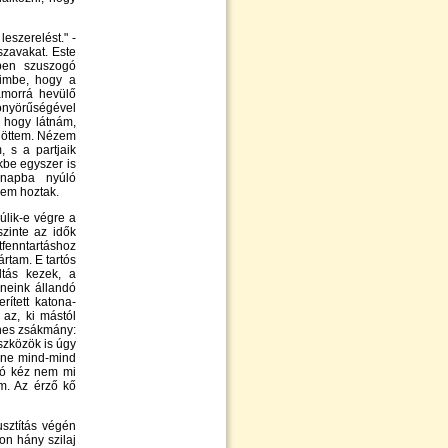
eszerelést." -
szavakat. Este
sben szuszogó
eimbe, hogy a
ámorrá hevülő
önyörűségével
, hogy látnám,
ögöttem. Nézem
 s a partjaik
kbe egyszer is
 napba nyúló
anem hoztak.
úlik-e végre a
szinte az idők
tfenntartáshoz
rtam. E tartós
ltás kezek, a
öneink állandó
rített katona-
 az, ki mástól
éhes zsákmány:
szközök is úgy
nne mind-mind
rtó kéz nem mi
om. Az érző kő
sztítás végén
on hány szilaj