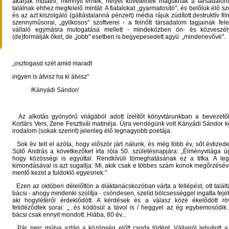
akarják mutatni, mennyit érnek, helyet követelnek maguknak a társadalom
találnak ehhez megfelelő mintát. A fiatalokat „gyarmatosító", és belőlük élő s
és az azt kiszolgáló (gátlástalanná pénzelt) média rájuk zúdított destruktív fil
szennyműsorai, „gyilkosos" szoftverei - a felnőtt társadalom tagjainak fe
vállaló egymásra mutogatása mellett - mindeközben ön- és közveszél
(de)formálják őket, de „jobb" esetben is begyepesedett agyú „mindenevővé".
„osztogasd szét amid maradt
ingyen is átvisz ha ki átvisz"
/Kányádi Sándor/
Az alkotás gyönyörű világából adott ízelítőt könyvtárunkban a bevezetőbe
Kortárs Vers, Zene Fesztivál matinéja. Újra vendégünk volt Kányádi Sándor k
irodalom (sokak szerint) jelenleg élő legnagyobb poétája.
Sok év telt el azóta, hogy először járt nálunk, és még több év, sőt évtized
Sütő András a következőket írta róla 50. születésnapjára: „Élményvilága 
hogy közösségi is egyúttal. Rendkívüli tömeghatásának ez a titka. A le
kimondásával is azt sugallja: Mi, akik csak e többes szám konok megőrzésév
mentő kezet a fuldokló egyesnek."
Ezen az októberi délelőttön a diáktanácskozóban várta a fellépést, ott talál
bácsi - ahogy mindenki szólítja - csöndesen, szelíd bölcsességgel ingatta fejé
aki hogylétéről érdeklődött. A kérdések és a válasz közé ékelődött r
felidéződtek sorai: „...és ködösül a távol is / heggyel az ég egybemosódik.
bácsi csak ennyit mondott: Hiába, 80 év...
Pár perc múlva aztán a közönség előtt csoda történt. Vállairól lehullott a