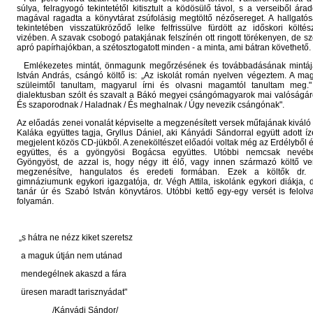
súlya, felragyogó tekintetétől kitisztult a ködösülő távol, s a verseiből ár
magával ragadta a könyvtárat zsúfolásig megtöltő nézősereget. A hallgató
tekintetében visszatükröződő lelke felfrissülve fürdött az időskori költé
vizében. A szavak csobogó patakjának felszínén ott ringott törékenyen, de szer
apró papírhajókban, a szétosztogatott minden - a minta, ami bátran követhető.
Emlékezetes mintát, önmagunk megőrzésének és továbbadásának mintáj
István András, csángó költő is: „Az iskolát román nyelven végeztem. A ma
szüleimtől tanultam, magyarul írni és olvasni magamtól tanultam meg.
dialektusban szólt és szavalt a Bákó megyei csángómagyarok mai valóságáról
És szaporodnak / Haladnak / És meghalnak / Úgy nevezik csángónak".
Az előadás zenei vonalát képviselte a megzenésített versek műfajának kiváló 
Kaláka együttes tagja, Gryllus Dániel, aki Kányádi Sándorral együtt adott ízel
megjelent közös CD-jükből. A zeneköltészet előadói voltak még az Erdélyből é
együttes, és a gyöngyösi Bogácsa együttes. Utóbbi nemcsak nevébe
Gyöngyöst, de azzal is, hogy négy itt élő, vagy innen származó költő ver
megzenésítve, hangulatos és eredeti formában. Ezek a költők dr. 
gimnáziumunk egykori igazgatója, dr. Végh Attila, iskolánk egykori diákja, d
tanár úr és Szabó István könyvtáros. Utóbbi kettő egy-egy versét is felolva
folyamán.
„s hátra ne nézz kiket szeretsz
a maguk útján nem utánad
mendegélnek akaszd a fára
üresen maradt tarisznyádat"
/Kányádi Sándor/