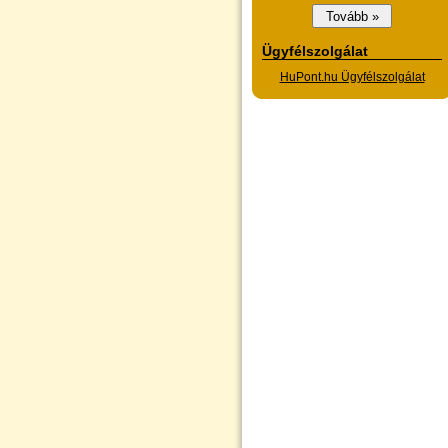
Ügyfélszolgálat
HuPont.hu Ügyfélszolgálat