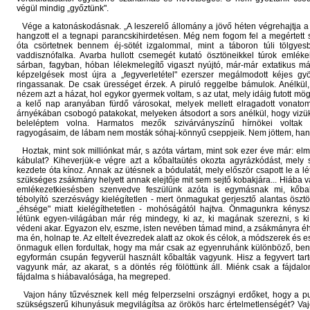
végül mindig „győztünk".
Vége a katonáskodásnak. „A leszerelő állomány a jövő héten végrehajtja a l
hangzott el a tegnapi parancskihirdetésen. Még nem fogom fel a megértett 
óta csörtetnek bennem éj-sötét izgalommal, mint a táboron túli tölgye
vaddisznófalka. Avarba hullott csemegét kutató ösztöneikkel túrok emlék
sárban, fagyban, hóban lélekmelegítő vigaszt nyújtó, már-már extatikus m
képzelgések most újra a „fegyverletétel" ezerszer megálmodott kéjes gy
ringassanak. De csak ürességet érzek. A piruló reggelbe bámulok. Anélkül
nézem azt a házat, hol egykor gyermek voltam, s az utat, mely idáig futott m
a kelő nap aranyában fürdő városokat, melyek mellett elragadott vonatom,
árnyékában csobogó patakokat, melyeken átsodort a sors anélkül, hogy vizü
beleléptem volna. Harmatos mezők szivárványszínű hírnökei voltak
ragyogásaim, de lábam nem mosták sóhaj-könnyű cseppjeik. Nem jöttem, h
Hoztak, mint sok milliónkat már, s azóta vártam, mint sok ezer éve már: elm
kábulat? Kiheverjük-e végre azt a kőbaltaütés okozta agyrázkódást, mely 
kezdete óta kínoz. Annak az ütésnek a bódulatát, mely először csapott le a lé
szükséges zsákmány helyett annak elejtője mit sem sejtő kobakjára... Hiába vá
emlékezetkiesésben szenvedve feszülünk azóta is egymásnak mi, kőba
tébolyító szerzésvágy kielégítetlen - mert önmagukat gerjesztő alantas öszt
„éhsége" miatt kielégíthetetlen - mohóságától hajtva. Önmagunkra kénysze
létünk egyen-világában már rég mindegy, ki az, ki magának szerezni, s ki
védeni akar. Egyazon elv, eszme, isten nevében támad mind, a zsákmányra 
ma én, holnap te. Az eltelt évezredek alatt az okok és célok, a módszerek és e
önmaguk ellen fordultak, hogy ma már csak az egyenruhánk különböző, be
egyformán csupán fegyverül használt kőbalták vagyunk. Hisz a fegyvert ta
vagyunk már, az akarat, s a döntés rég fölöttünk áll. Miénk csak a fájdal
fájdalma s hiábavalósága, ha megreped.
Vajon hány tűzvésznek kell még felperzselni országnyi erdőket, hogy a pu
szükségszerű kihunyásuk megvilágítsa az örökös harc értelmetlenségét? Vaj