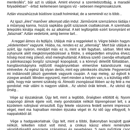
mentesítés", bár azt is utáljuk. Amint elvonul a szemlebizottság, a maradék
folyadékban" - értsd: kellemesen langyos víz - sebesen megmosakszunk.
Aztán visszahúzzuk büdösre izzadt holminkat, de a semminél ez is több...
Az igazi „éles" manőver alkonyat után indul. Járművünk szerszámos ládája 
a műanyag kanna, hozzá sapkába gyűlt százasok csatlakoznak. A szemhatár 
település kínálja magát, és az alkalmat. A két legfürgébb ezért toronyiránt el
„falaznak". Aztán vedelünk, amíg benne tart...
A reggel álmos és fejfájós. Utáljuk már a reggeleket is. Végre békén hagy
„védelemben" vagyunk. Hiába, na, rendes ez az „ellenség". Mert bár utáljuk a 
azért, így nyáron, mindjárt más ez is, mint a téli fagyban, sárban. Mint kiket
zuhanunk alélt megkönnyebbüléssel a földre, s elégedetten elnyúlva élvez
hőség most még jóleső, első meleghullámát. A tétova szellő csendje elhallgatt
a pálinkaszagú borgőz sziszegő kopogását, s a könnyű délelőtt fűillatában
hangtávolságnyira rejtőzött magányunkban elmerülve kalandozunk na
elrévedve. Az egész táj olyan derűs, mint egy piknikezés díszlete. Fegyverünk 
mi indiánosdit játszó gyerekek vagyunk csupán. A nap meleg, az égbolt k
zizegve andalít. Minden egyszerű, mert minden a helyén van, s a külvilág ettől
válik, hogy már semmi szükség rá. Álmodó zsongással libben az ég felé a 
gondolat: már utálni is nagyon utálok... Az utolsó órák telnek... Az utolsó éjj
őrség...
Vége az éjszakának. Úgy telt, mint a legtöbb, őrségben eltöltött éj. Nyom 
csapongó álmok éjjele volt, mely gondolatok nélküli töprengéssel telt, s 
küzdelem rutinjával virrasztott. Egy fekete vászonra festett semmi impressz
véget, mert ma hajnalban minden éjszaka véget ér. Az idő úgy elfogyott, 
nappalokból áll.
Vége a hadgyakorlatnak. Úgy telt, mint a többi, Bakonyban lezajlott gyak
nélküli, lelketlen robot volt mind, a cinikus káosz elleni reményt
véraláfutásaitól egyszerre szánalmas és nevetséges. S nem győztünk csod