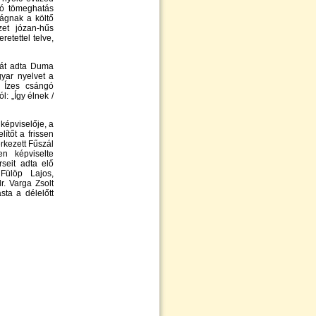
adó tömeghatás
ságnak a költő
szet józan-hűs
etettel telve,
át adta Duma
gyar nyelvet a
" Ízes csángó
: „Így élnek /
képviselője, a
ítőt a frissen
rkezett Fűszál
n képviselte
seit adta elő
Fülöp Lajos,
r. Varga Zsolt
sta a délelőtt