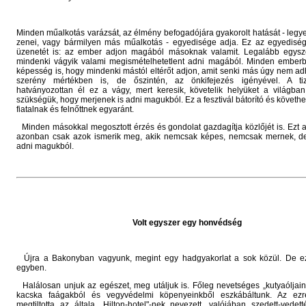
Minden műalkotás varázsát, az élmény befogadójára gyakorolt hatását - legye
zenei, vagy bármilyen más műalkotás - egyedisége adja. Ez az egyedisé
üzenetét is: az ember adjon magából másoknak valamit. Legalább egysz
mindenki vágyik valami megismételhetetlent adni magából. Minden embe
képesség is, hogy mindenki mástól eltérőt adjon, amit senki más úgy nem ad
szerény mértékben is, de őszintén, az önkifejezés igényével. A ti
hatványozottan él ez a vágy, mert keresik, követelik helyüket a világban
szükségük, hogy merjenek is adni magukból. Ez a fesztivál bátorító és követhet
fiatalnak és felnőttnek egyaránt.
Minden másokkal megosztott érzés és gondolat gazdagítja közlőjét is. Ezt
azonban csak azok ismerik meg, akik nemcsak képes, nemcsak mernek, de
adni magukból.
Volt egyszer egy honvédség
Újra a Bakonyban vagyunk, megint egy hadgyakorlat a sok közül. De ez
egyben.
Halálosan unjuk az egészet, meg utáljuk is. Főleg nevetséges „kutyaóljain
kacska faágakból és vegyvédelmi köpenyeinkből eszkábáltunk. Az ezr
megtiltotta az általa „Hilton-hotel"-nek nevezett, valójában szedett-vedet