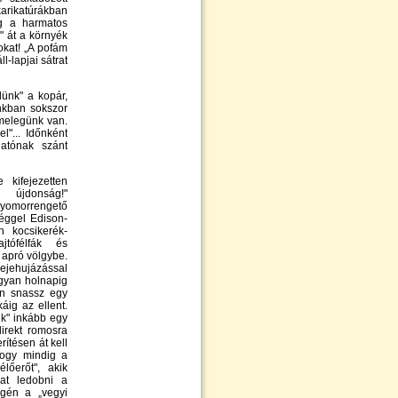
arikatúrákban
óg a harmatos
n" át a környék
okat! „A pofám
l-lapjai sátrat
ünk" a kopár,
nkban sokszor
melegünk van.
"... Időnként
gatónak szánt
 kifejezetten
i újdonság!"
gyomorrengető
séggel Edison-
n kocsikerék-
jtófélfák és
 apró völgybe.
ejehujázással
ugyan holnapig
en snassz egy
áig az ellent.
nk" inkább egy
direkt romosra
ítésen át kell
hogy mindig a
lőerőt", akik
at ledobni a
égén a „vegyi