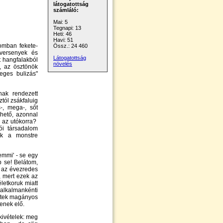
látogatottság
számláló:
Mai: 5
Tegnapi: 13
Heti: 46
Havi: 51
romban fekete-
Össz.: 24 460
óversenyek és
Látogatottság
t hangfalakból
növelés
, az ösztönök
eges bulizás"
nak rendezett
ztól zsákfaluig
-, mega-, sőt
lhető, azonnal
d az utókorra?
ói társadalom
zek a monstre
emmi' - se egy
p se! Belátom,
ie az évezredes
, mert ezek az
életkoruk miatt
 alkalmankénti
zetek magányos
jenek elő.
kivételek: meg