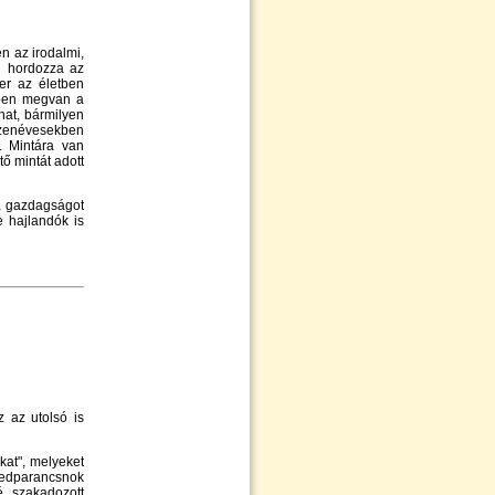
n az irodalmi,
g hordozza az
er az életben
rben megvan a
hat, bármilyen
zenévesekben
. Mintára van
ő mintát adott
 a gazdagságot
 hajlandók is
 az utolsó is
kat", melyeket
edparancsnok
té szakadozott