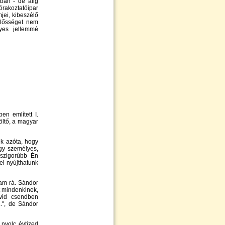
ban - de alig
zórakoztatóipar
mjei, kibeszélő
lelősséget nem
yes jellemmé
n említett I.
öltő, a magyar
ek azóta, hogy
úgy személyes,
gszigorúbb Én
el nyújthatunk
tam rá. Sándor
t mindenkinek,
övid csendben
..", de Sándor
 nyolc évtized