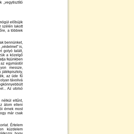
 „vegytisztító
mögül előbújik
szélén lakott
őre, a többiek
nak bennünket,
„védelmet" is,
 golyó talált,
zük a közelgő
atja fejünkben
, az egymástól
gyon messze,
játékpisztoly,
ék, az üde fű
 olyan távolivá
megkönnyebbült
el... Az utolsó
nélkül eltűnt,
az álom elleni
iói érnek most
hogy már csak
orlat. Értelem
elen küzdelem
álkozni, hogy