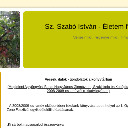
Sz. Szabó István - Életem 
Verseimről, regényeimről, filmj
Versek, dalok - gondolatok a könyvtárban
(Megjelent A gyöngyösi Berze Nagy János Gimnázium, Szakiskola és Kollégiu
2008-2009-es tanévről c. kiadványában)
A 2008/2009-es tanév októberében iskolánk könyvtára adott helyet az I. G
Zene Fesztivál egyik délelőtti előadásának.
„Ki sárból, napsugárból összegyúrva