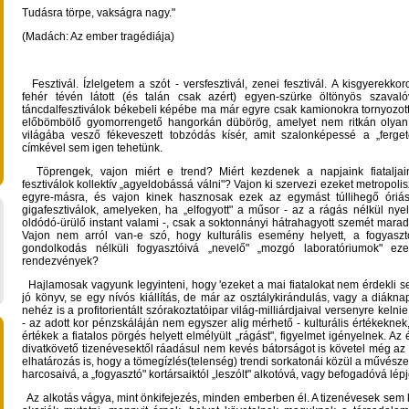
Tudásra törpe, vakságra nagy."
(Madách: Az ember tragédiája)
Fesztivál. Ízlelgetem a szót - versfesztivál, zenei fesztivál. A kisgyerekko
fehér tévén látott (és talán csak azért) egyen-szürke öltönyös szaval
táncdalfesztiválok békebeli képébe ma már egyre csak kamionokra tornyozot
előbömbölő gyomorrengető hangorkán dübörög, amelyet nem ritkán olyan
világába vesző fékeveszett tobzódás kísér, amit szalonképessé a „ferget
címkével sem igen tehetünk.
Töprengek, vajon miért e trend? Miért kezdenek a napjaink fiataljai
fesztiválok kollektív „agyeldobássá válni"? Vajon ki szervezi ezeket metropolis
egyre-másra, és vajon kinek hasznosak ezek az egymást túllihegő óriás
gigafesztiválok, amelyeken, ha „elfogyott" a műsor - az a rágás nélkül nye
oldódó-ürülő instant valami -, csak a soktonnányi hátrahagyott szemét mara
Vajon nem arról van-e szó, hogy kulturális esemény helyett, a fogyaszt
gondolkodás nélküli fogyasztóivá „nevelő" „mozgó laboratóriumok" e
rendezvények?
Hajlamosak vagyunk legyinteni, hogy 'ezeket a mai fiatalokat nem érdekli s
jó könyv, se egy nívós kiállítás, de már az osztálykirándulás, vagy a diákna
nehéz is a profitorientált szórakoztatóipar világ-milliárdjaival versenyre keln
- az adott kor pénzskáláján nem egyszer alig mérhető - kulturális értékeknek
értékek a fiatalos pörgés helyett elmélyült „rágást", figyelmet igényelnek. Az 
divatkövető tizenévesektől ráadásul nem kevés bátorságot is követel még az
elhatározás is, hogy a tömegízlés(telenség) trendi sorkatonái közül a művés
harcosaivá, a „fogyasztó" kortársaiktól „leszólt" alkotóvá, vagy befogadóvá lép
Az alkotás vágya, mint önkifejezés, minden emberben él. A tizenévesek sem 