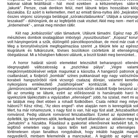
katonai sátrak felállítását - hát most ezekben a kétszemélyes sátor-k
„lakunk". Persze, csak derékon felül, mert lábunk teljes hosszában kil
éjszakába. Ez azért is kellemetlen, mert az emiatt tárva-nyitva álló „bejárato
összes virgonc szúnyogja belátogat „szórakoztatásunkra". Utáljuk a szúnyog
leszakad!" - dühöngünk, de az legfeljebb csak viszket. Akié meg nem - mert vál
„érdemelnek" -, annak meg minden ráfér.
Két nap „kolbászolás" után támadunk. Utálunk támadni. Egész nap „fől
mészköves dombok sivatagjában imbolygó „nyuszibuszban". „Kopasz" koru
volt hányingerünk a szűk, dülöngélő páncélkoporsóban, de most már csak 
Meg a toronylövészünk megfogalmazása szerint „a tökünk tele az egésszel
kiugrálunk és futkározunk, tövises bozótokon csörtetünk át ellenségrio
óbégatással. Mi a hőségben futkosni utálunk, a bozót tüskéi meg bennünket...
A horror határát súroló elemekkel telezsúfolt beharangozó ellenére
idegnyugtató változatosság a „pszichikai pálya". „Végre valam
megkönnyebbülésével vetjük magunkat a káoszba. A hangjelző patronok 
csattanásait, a füstjelző „bombák" színes pukkanásait egy nagy valószínű
korabeli hangszóróból ránk vicsorgó csatazaj dörejei, valamint kenetle
nyikorgásra emlékeztető „halálhörgések" kontrázzák. A lángoló a
„járműroncsoknak" kinevezett gumiabroncsok sűrűn okádott füstje beszorul az
Mi az orrunkig se látunk, ezért az előírásosnál is harsányabb harci h
igyekszünk tájékoztatni a vigyázatlan „ellenséget": jobb, ha szalad, mert mi 
se találjuk meg őket ebben a rohadt füstködben. Csata nélkül meg mily
háború?! Kész röhej..."Az okos enged"- elve alapján nem is keresgéljük sok
Mert, ha már rohamozunk, s nagy füst is van, hát egy füst alatt „felszabadítu
romvárost. Pedig utálunk romvárost felszabadítani. Ezeket az épületeket 
építették, így kényelmes ajtók, kertkapuk helyett állandóan az ablakon meg ker
„behatolni" a házakba. Ráadásul a gyakorlat ellenőreinek kedvéért tuti, 
legfölső emeleten vagy a lapos tetőn kell „leküzdeni az ellenséges é
történetesen olyan fanatikus rongybábuk, hogy inkább hagyják maguk
negyedikről, mintsem felemelnék a mancsukat... A legjobb az egész v