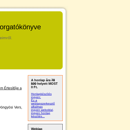
forgatókönyve
eimről.
A honlap ára
78
500
helyett MOST
0 Ft.
m Értesítője a
Honlapkészítés
ingyen:
Ez a
weblapszerkesztő
alkalmas
yöngyösi Vers,
ingyen weboldal,
ingyen honlap
készítés...
Weblap