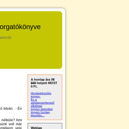
forgatókönyve
eimről.
A honlap ára
78
500
helyett MOST
0 Ft.
Honlapkészítés
ingyen:
Ez a
weblapszerkesztő
alkalmas
ó István. - Én
ingyen weboldal,
ingyen honlap
készítés...
- nélküle? Ami
sünk volt már
emlékem vele
Weblap