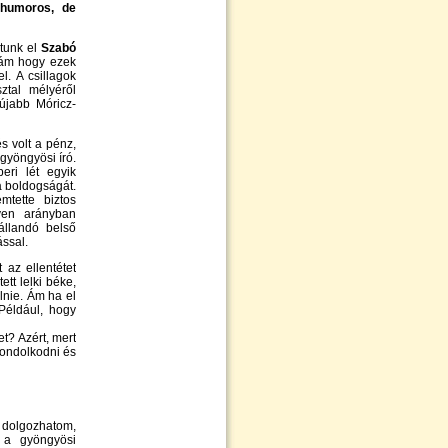
 humoros, de
ltunk el
Szabó
 ám hogy ezek
l. A csillagok
ztal mélyéről
 újabb Móricz-
s volt a pénz,
 gyöngyösi író.
ri lét egyik
a boldogságát.
mtette biztos
lyen arányban
állandó belső
ással.
az ellentétet
ett lelki béke,
lnie. Ám ha el
Például, hogy
t? Azért, mert
gondolkodni és
l dolgozhatom,
 a gyöngyösi