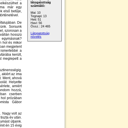
látogatottság
elkészülhet a
számláló:
i ma már egy
k első betűje,
Mai: 10
történetével.
Tegnapi: 13
Heti: 51
őfalujában. De
Havi: 56
ünk. Sorsunk
Össz.: 24 465
jel, szorosan a
Látogatottság
 vállán hosszú
növelés
-e egymásnak?
n hol és mikor
-ban megjelent
 ismertebbé a
tárába került,
at meglepett a
sztinensségig.
 akiért az ima
nt. Ment, ahová
olát. Helyette
érlete, amiért
mondom hozzá,
nban cserben
, hol prózában
omista Gábor
. Nagy volt az
iszta év után.
ymást útjaink.
mit én 15 évig