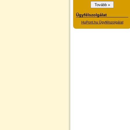
Ügyfélszolgálat
HuPont.hu Ügyfélszolgálat