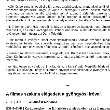
Sándor, Szarvas József, Reviczky Gábor, Ujlaki Dénes.
- Különös borzongás fogott el attól, ahogy a színészek azt mondták el, amit le
százszor megkérdezte, hogy jó volt-e a szövege? Persze, sosem mondt
ugyanazt, de mégis mindig tökéletes volt. A szomorú történetet záró tán
pontosan ugyanazok voltak, amiket előtte megtanult, mégis szívszorító
elteltével eltáncolt menyasszonytánc, amely egyben a „haláltánc" is lett - mesél
Itt érdemes azért kicsit megállni, hiszen a háttérben láthatjuk majd táncol
táncosait is, az élen a koreográfus Ombódi Andrással. A film utómunkálatai f
jövő évben tűzi műsorára a Duna Televízió.
Mit mond a jövőről? Ismét csak titokzatoskodik. Annyit azonban mégis
kicsikarnom belőle, hogy újabb megbízása van egy nagyjátékfilm for
megírására. Természetesen Kálomista Gábortól. Témájáról a következőket sú
- Párizsban játszódó romantikus vígjáték lesz. Kulcsszavai: szerelem, szex
tájak. Különben jól vagyok, keresem az új utat, a vágányt, amiről remélem,
letérnem.
Így függ össze egy életút, a filmvilág és az a kis 'sz' betű. Megkülönböztetni
díjastól. De kívánjuk, hogy a sikerben egyszer hasonlítsanak. A gyöngyösi S
megtalálja majd a helyet, ahol a Föld az éggel összeér.
***
A filmes szakma elégedett a gyöngyösi íróval
2011. július 5. 13:40
Juhász Marianna
ÉGI MADÁR |
Karácsonykor már látható lesz a televízióban az az új magya