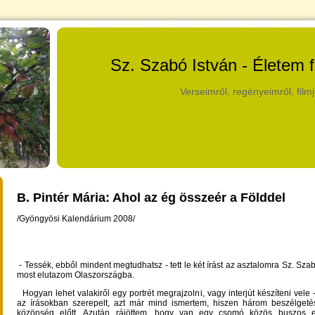
Sz. Szabó István - Életem 
Verseimről, regényeimről, filmj
B. Pintér Mária: Ahol az ég összeér a Földdel
/Gyöngyösi Kalendárium 2008/
- Tessék, ebből mindent megtudhatsz - tett le két írást az asztalomra Sz. Szab
most elutazom Olaszországba.
Hogyan lehet valakiről egy portrét megrajzolni, vagy interjút készíteni vele 
az írásokban szerepelt, azt már mind ismertem, hiszen három beszélgeté
közönség előtt. Azután rájöttem, hogy van egy csomó közös buszos 