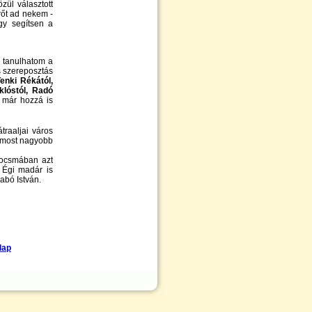
ül választott
rőt ad nekem -
gy segítsen a
 tanulhatom a
s szereposztás
Tenki Rékától,
klóstól, Radó
i már hozzá is
raaljai város
 most nagyobb
 kocsmában azt
 Égi madár is
abó István.
lap