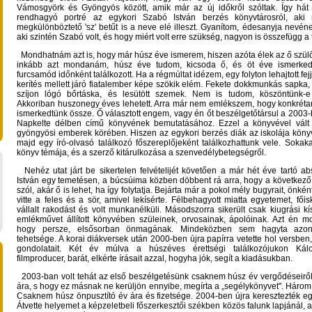
Vámosgyörk és Gyöngyös között, amik már az új időkről szóltak. Így hát 
rendhagyó portré az egykori Szabó István berzés könyvtárosról, ak
megkülönböztető 'sz' betűt is a neve elé illeszt. Gyanítom, édesanyja nevéne
aki szintén Szabó volt, és hogy miért volt erre szükség, nagyon is összefügg a 
Mondhatnám azt is, hogy már húsz éve ismerem, hiszen azóta élek az ő szül
inkább azt mondanám, húsz éve tudom, kicsoda ő, és öt éve ismerked
furcsamód időnként találkozott. Ha a régmúltat idézem, egy folyton lehajtott fej
kerítés mellett járó fiatalember képe szökik elém. Fekete dokkmunkás sapka,
szíjon lógó bőrtáska, és lesütött szemek. Nem is tudom, köszöntünk
Akkoriban huszonegy éves lehetett. Arra már nem emlékszem, hogy konkréta
ismerkedtünk össze. Ő választott engem, vagy én őt beszélgetőtársul a 2003
Napkelte délben című könyvének bemutatásához. Ezzel a könyvével vált
gyöngyösi emberek körében. Hiszen az egykori berzés diák az iskolája könyv
majd egy író-olvasó találkozó főszereplőjeként találkozhattunk vele. Sokak
könyv témája, és a szerző kitárulkozása a szenvedélybetegségről.
Nehéz utat járt be sikertelen felvételijét követően a már hét éve tartó ab
István egy temetésen, a búcsúima közben döbbent rá arra, hogy a következő,
szól, akár ő is lehet, ha így folytatja. Bejárta már a pokol mély bugyrait, önké
vitte a feles és a sör, amivel lekísérte. Félbehagyott miatta egyetemet, főisk
vállalt rakodást és volt munkanélküli. Másodszorra sikerült csak kiugrási kís
emlékművet állított könyvében szüleinek, orvosainak, ápolóinak. Azt én 
hogy persze, elsősorban önmagának. Mindeközben sem hagyta azo
tehetsége. A korai diákversek után 2000-ben újra papírra vetette hol versben
gondolatait. Két év múlva a húszéves érettségi találkozójukon Kál
filmproducer, barát, elkérte írásait azzal, hogyha jók, segít a kiadásukban.
2003-ban volt tehát az első beszélgetésünk csaknem húsz év vergődéseiről
ára, s hogy ez másnak ne kerüljön ennyibe, megírta a „segélykönyvet". Három t
Csaknem húsz önpusztító év ára és fizetsége. 2004-ben újra keresztezték eg
Átvette helyemet a képzeletbeli főszerkesztői székben közös falunk lapjánál, a