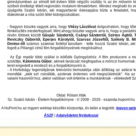
gimnáziumban az elmúlt két évben több végzős osztály is az én műveim köz
szóbeli érettségi tételt regionális irodalom témakörben. Mindez megható és e
újságolta Szabó István, aki magyartanár édesapjára bízta a feladatot, ho
diákoknak a róla szóló tétel kidolgozásában.
- Nagyon büszke vagyok arra, hogy
Vitézy Lászlóval
dolgozhatom, hogy tőle
filmkészítés mesterfogásait. Mint ahogy büszke vagyok arra is, hogy a parádé
révén többek között
Gáspár Sándortól, Csányi Sándortól, Szirtes Ágitól, 
Reviczky Gábortól, Eperjes Károlytól, Szarvas Józseftől, Székely B. Mi
Denise-től
számos szakmai fortélyt tanultam - tette hozzá Szabó István, ak
fogott a Pillangó című film forgatókönyvének megírásához.
Az Égi madár több szállal is kötődik Gyöngyöshöz. A film producere a mát
szülöttje,
Kálomista Gábor
, akinek tanácsát megfogadva a móriczi humornak
teret engedett a rendező és a forgatókönyvíró is.
- A Hortobágy legendájának televíziós bemutatója után állítólag az adácsi
mondták: „akik ezt csinálták, azoknak érdemes volt megszületniük". Ha az
valami hasonlót hoz, akkor valóban volt értelme a munkánknak - vélekedett Sz
Oldal: Rólam írták
Sz. Szabó István - Életem forgatókönyve - © 2008 - 2026 - eszpista.hupont.hu
A HuPont.hu az ingyen weblap készítés központja, és talán a legjobb.
Ingyen web
ÁSZF
|
Adatvédelmi Nyilatkozat