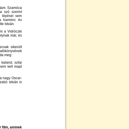
írtam. Szamóca
a szó szerint
c lépései sem
 a harminc év
te István.
ni a Vidróczki
olynak már, és
csak sikerült
gatókönyvének
gta meg:
, kaland, szép
 nem kell majd
 a nagy Oscar-
zabó István is
r film, aminek