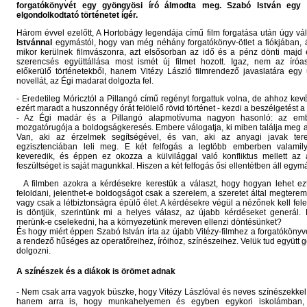
forgatókönyvét egy gyöngyösi író álmodta meg. Szabó István egy
elgondolkodtató történetet ígér.
Három évvel ezelőtt, A Hortobágy legendája című film forgatása után úgy vá
Istvánnal
egymástól, hogy van még néhány forgatókönyv-ötlet a fiókjában,
mikor kerülnek filmvászonra, azt elsősorban az idő és a pénz dönti majd e
szerencsés együttállása most ismét új filmet hozott. Igaz, nem az íróas
előkerülő történetekből, hanem Vitézy László filmrendező javaslatára egy
novellát, az Égi madarat dolgozta fel.
- Eredetileg Móricztól a Pillangó című regényt forgattuk volna, de ahhoz kevé
ezért maradt a huszonnégy órát felölelő rövid történet - kezdi a beszélgetést a
- Az Égi madár és a Pillangó alapmotívuma nagyon hasonló: az embe
mozgatórugója a boldogságkeresés. Embere válogatja, ki miben találja meg 
Van, aki az érzelmek segítségével, és van, aki az anyagi javak tere
egzisztenciában leli meg. E két felfogás a legtöbb emberben valami
keveredik, és éppen ez okozza a külvilággal való konfliktus mellett az 
feszültséget is saját magunkkal. Hiszen a két felfogás ősi ellentétben áll egym
A filmben azokra a kérdésekre kerestük a választ, hogy hogyan lehet ezt 
feloldani, jelenthet-e boldogságot csak a szerelem, a szeretet által megteremt
vagy csak a létbiztonságra épülő élet. A kérdésekre végül a nézőnek kell fele
is döntjük, szerintünk mi a helyes válasz, az újabb kérdéseket generál. 
merünk-e cselekedni, ha a környezetünk mereven ellenzi döntésünket?
És hogy miért éppen Szabó István írta az újabb Vitézy-filmhez a forgatókönyve
a rendező hűséges az operatőreihez, íróihoz, színészeihez. Velük tud együtt 
dolgozni.
A színészek és a diákok is örömet adnak
- Nem csak arra vagyok büszke, hogy Vitézy Lászlóval és neves színészekke
hanem arra is, hogy munkahelyemen és egyben egykori iskolámban,