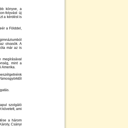
bb könyve, a
n-folyvást új
t a kérdést is
eér a Földdel,
a gimnáziumból
 az olvasók. A
zóta már az is
yv megírásával
önség, mint a
i Amerika.
 beszélgetnénk
Vámosgyörktől
gatás.
apul szolgáló
 követett, ami
ítése a három
 Károly, Csányi